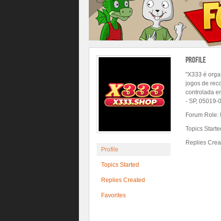
Profile
"X333 é orga
jogos de rec
controlada em
- SP, 05019-0
Forum Role: 
Topics Starte
Replies Crea
Profile
Topics Started
Replies Created
Favorites