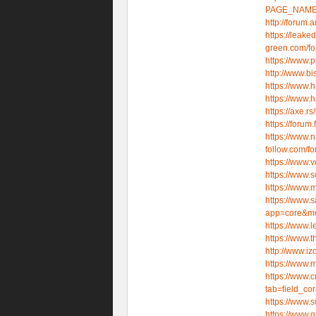
PAGE_NAME=
http://forum
https://lea
green.com/fo
https://www.
http://www.
https://www.
https://www.
https://axe.
https://forum
https://www.
follow.com/f
https://www.
https://www.
https://www.
https://www.
app=core&mo
https://www.
https://www.
http://www.i
https://www.
https://www.
tab=field_co
https://www.
https://www.