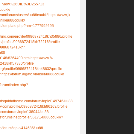
le_view%26UID%3D255713
8coukk/
.com/forums/users/uu88coukk/
https://www.jk-
nik/uu88coukk/
rsai/template.php?nm=1777992695
esting.com/profile/0986872418kh35886/profile
/profile/0986872418kh72216/profile
s/0986872418kh/
u88
160148/8264490.htm
https://www.fw-
72418kh57380/profile
org/profile/0986872418kh48632/profile
/
https://forum.aigato.vn/user/uu88coukk
/forum/index.php?
iedsquidathome.com/forum/topic/149746/uu88
ity.com/profile/0986872418kh86163/profile
.com/forum/topic/138044/uu88
meforums.net/profile/55171-uu88coukk/?
om/forum/topic/414686/uu88