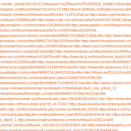
profile_view&UID=262223&backurl=%2Fforum%2F%3FPAGE_NAME%3Dprofi
.amzgame.com/thread/detail?id=632213
https://forum.delftship.net/Public/users/uu8
kedmodels.com/forum/members/uu88coukk.712431/#about
https://www.rogerdeakins
rum/topic/115688/uu88
https://www.vojta.com.pl/index.php/Forum/U%C5%BCytkow
pathumratjotun.com/forum/topic/182900/uu88
https://www.gabitos.com/eldesperta
bisound.com/forum/showthread.php?p=3160436#post3160436
happycampersmontessori.com/profile/0986872418kh87238/profile
https://www.ltst
harimajuku.com/profile/0986872418kh28156/profile
https://www.housedumonde.com
rs/forum/members/uu88coukk.13428554/#about
https://www.roton.com/forums/user
.fakeidvendors.com/post/1akrjk0tg0
https://www.bonback.com/forum/topic/414606/u
navacool.com/forum/topic/414609/uu88
https://www.tai-ji.net/board/board_topic/4
orum/topic/123309/uu88
https://www.miseducationofmotherhood.com/profile/09868
veteranscup.org/profile/0986872418kh6941/profile
https://www.africangenesis-101.
squadskates.com/profile/0986872418kh52302/profile
https://forum.ee/t332412/uu88
milliescentedrocks.com/board/board_topic/2189097/8264598.htm
saltlakeladyrebels.com/profile/0986872418kh60357/profile
https://www.cadviet.com
dule=members&controller=profile&id=229046&tab=field_core_pfield_13
levelupbasketballtrainingllc.com/profile/0986872418kh38162/profile
thepartyservicesweb.com/board/board_topic/3929364/8264652.htm
https://www.dr
zolacniskla.cz/forum-detail.php?dt_id=73307
https://www.newdirectionchildcarefacil
matrix-digi.com/forums/member.php?action=profile&uid=14139
https://www.d-ushop
crossroadsbaitandtackle.com/board/board_topic/9053260/8264816.htm
https://ani
re_pfield_1
https://www.nongkhaempolice.com/forum/topic/132621/uu88
sunemall.com/board/board_topic/8431232/8264893.htm
https://www.ttlxshipping.c
greencarpetcleaningprescott.com/board/board_topic/7203902/8264894.htm