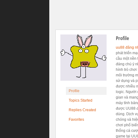
Profile
uu88 đăng n
phát triển m
cầu một nền 
đáng chú ý n
hình trò chơi
môi trường m
sử dụng và p
được nhiều n
Profile
logic. Người 
gian và mang 
Topics Started
máy tính bảng
được UU88 đặ
Replies Created
dùng. Dịch v
Favorites
chóng và hiệ
chơi phổ biế
thống cá cược
game tại UU8