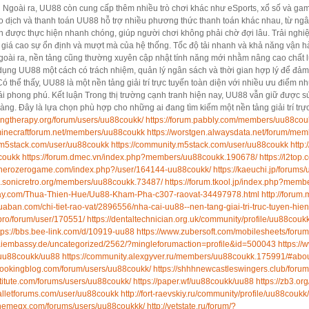
 Ngoài ra, UU88 còn cung cấp thêm nhiều trò chơi khác như eSports, xổ số và gam
o dịch và thanh toán UU88 hỗ trợ nhiều phương thức thanh toán khác nhau, từ ngân 
iền được thực hiện nhanh chóng, giúp người chơi không phải chờ đợi lâu. Trải ng
giá cao sự ổn định và mượt mà của hệ thống. Tốc độ tải nhanh và khả năng vận hàn
oài ra, nền tảng cũng thường xuyên cập nhật tính năng mới nhằm nâng cao chất 
dụng UU88 một cách có trách nhiệm, quản lý ngân sách và thời gian hợp lý để đảm
Có thể thấy, UU88 là một nền tảng giải trí trực tuyến toàn diện với nhiều ưu điểm 
hái phong phú. Kết luận Trong thị trường cạnh tranh hiện nay, UU88 vẫn giữ được 
 ràng. Đây là lựa chọn phù hợp cho những ai đang tìm kiếm một nền tảng giải trí trực
lingtherapy.org/forum/users/uu88coukk/
https://forum.pabbly.com/members/uu88co
minecraftforum.net/members/uu88coukk
https://worstgen.alwaysdata.net/forum/m
m.m5stack.com/user/uu88coukk
https://community.m5stack.com/user/uu88coukk
http:
coukk
https://forum.dmec.vn/index.php?members/uu88coukk.190678/
https://l2to
m.herozerogame.com/index.php?/user/164144-uu88coukk/
https://kaeuchi.jp/forums
ms.sonicretro.org/members/uu88coukk.73487/
https://forum.tkool.jp/index.php?me
gbay.com/Thua-Thien-Hue/Uu88-Kham-Pha-c307-raovat-34497978.html
http://foru
uaban.com/chi-tiet-rao-vat/2896556/nha-cai-uu88--nen-tang-giai-tri-truc-tuyen-hien
.pro/forum/user/170551/
https://dentaltechnician.org.uk/community/profile/uu88coukk
tps://bbs.bee-link.com/d/10919-uu88
https://www.zubersoft.com/mobilesheets/foru
thaiembassy.de/uncategorized/2562/?mingleforumaction=profile&id=500043
https://
li/uu88coukk/uu88
https://community.alexgyver.ru/members/uu88coukk.175991/#abo
bookingblog.com/forum/users/uu88coukk/
https://shhhnewcastleswingers.club/foru
stitute.com/forums/users/uu88coukk/
https://paper.wf/uu88coukk/uu88
https://zb3.o
walletforums.com/user/uu88coukk
http://fort-raevskiy.ru/community/profile/uu88coukk/
themeqx.com/forums/users/uu88coukkk/
http://vetstate.ru/forum/?