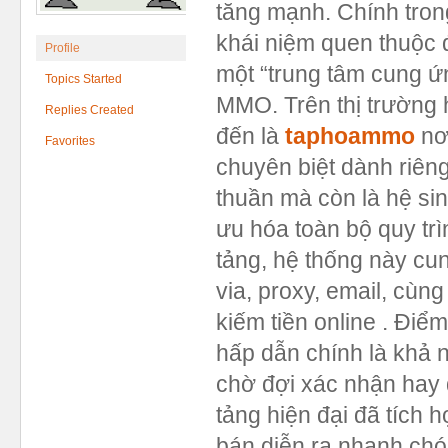
tăng mạnh. Chính tron
khái niệm quen thuộc đ
Profile
một “trung tâm cung ứn
Topics Started
MMO. Trên thị trường h
Replies Created
đến là
taphoammo
nơ
Favorites
chuyên biệt dành riê
thuần mà còn là hệ sin
ưu hóa toàn bộ quy trì
tảng, hệ thống này cu
via, proxy, email, cùn
kiếm tiền online . Điể
hấp dẫn chính là khả n
chờ đợi xác nhận hay đ
tảng hiện đại đã tích 
bán diễn ra nhanh chó