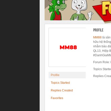
Profile
MM88
là sân
hữu hệ thống 
nhằm bảo đảm
QL13, Hiệp B
#DanhGiaMM
Forum Role: 
Topics Starte
Profile
Replies Crea
Topics Started
Replies Created
Favorites