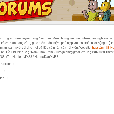
 chơi giải trí trực tuyến hàng đầu mang đến cho người dùng những trải nghiệm cá
trò chơi đa dạng cùng giao diện thân thiện, phù hợp với mọi thiết bị di động. Hệ 
 an toàn tuyệt đối cho mọi dữ liệu cá nhân của hội viên. Website:
https://mm88liv
ình, Hồ Chí Minh, Việt Nam Email:
mm88livegrcom@gmail.cm
Tags: #MM88 #mm
88 #TraiNghiemMM88 #HuongDanMM88
Participant
d: 0
ted: 0