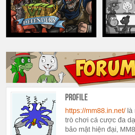
Profile
https://mm88.in.net/
là 
trò chơi cá cược đa dạ
bảo mật hiện đại, MM8