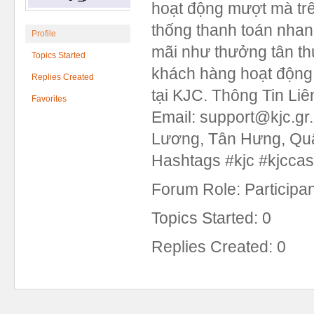
hoạt động mượt mà trên
thống thanh toán nhan
Profile
mãi như thưởng tân th
Topics Started
khách hàng hoạt động 
Replies Created
tại KJC. Thông Tin Li
Favorites
Email:
support@kjc.gr
Lương, Tân Hưng, Quậ
Hashtags #kjc #kjccas
Forum Role: Participan
Topics Started: 0
Replies Created: 0