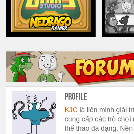
Profile
KJC
là liên minh giải 
cung cấp các trò chơi 
thể thao đa dạng. Nền 