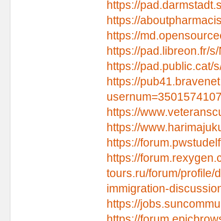
https://pad.darmstadt
https://aboutpharmaci
https://md.opensourc
https://pad.libreon.fr
https://pad.public.cat
https://pub41.bravene
usernum=350157410
https://www.veteranscu
https://www.harimajuku
https://forum.pwstudelf
https://forum.rexygen
tours.ru/forum/profile/
immigration-discussi
https://jobs.suncommu
https://forum.epicbro