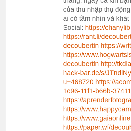
tháng, ngay cả khi bạn
của thu nhập thụ độn
ai có tầm nhìn và khát
Social:
https://chanyli
https://rant.li/decoube
decoubertin
https://w
https://www.hogwarts
decoubertin
http://tkd
hack-bar.de/s/JTndlN
u=468720
https://aco
1c96-11f1-b66b-3741
https://aprenderfotogra
https://www.happycamp
https://www.gaiaonlin
https://paper.wf/decou