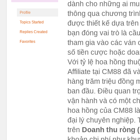
dành cho những ai mu
thông qua chương trì
Profile
được thiết kế dựa trên
Topics Started
bạn đóng vai trò là cầu
Replies Created
tham gia vào các ván c
Favorites
số tiền cược hoặc doa
Với tỷ lệ hoa hồng thu
Affiliate tại CM88 đã 
hàng trăm triệu đồng 
ban đầu. Điều quan tr
vận hành và có một ch
hoa hồng của CM88 là 
đại lý chuyên nghiệp. 
trên
Doanh thu ròng 
khoản chi phí như khuy