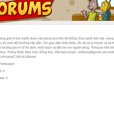
tảng giải trí trực tuyến được xây dựng dựa trên hệ thống công nghệ hiện đại, mang 
u trò chơi đổi thưởng hấp dẫn. Với giao diện thân thiện, tốc độ xử lý nhanh và hệ
i trường giải trí số ổn định, minh bạch và tiện lợi cho người dùng. Thông tin liên h
oa, Thống Nhất, Biên Hòa, Đồng Nai, Việt Nam Email:
c168land@gmail.com
Hotl
8 #nhacaiC168 #c168land
Participant
d: 0
ted: 0