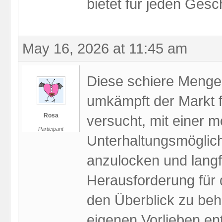
bietet für jeden Ges
May 16, 2026 at 11:45 am
Diese schiere Menge a
umkämpft der Markt f
Rosa
versucht, mit einer m
Participant
Unterhaltungsmöglich
anzulocken und langfr
Herausforderung für d
den Überblick zu beha
eigenen Vorlieben en