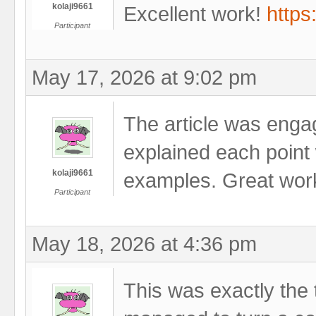
kolaji9661
Excellent work!
https
Participant
May 17, 2026 at 9:02 pm
The article was enga
explained each point w
kolaji9661
examples. Great wor
Participant
May 18, 2026 at 4:36 pm
This was exactly the 