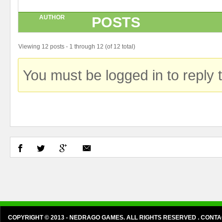
AUTHOR
POSTS
Viewing 12 posts - 1 through 12 (of 12 total)
You must be logged in to reply t
COPYRIGHT © 2013 - NEDRAGO GAMES. ALL RIGHTS RESERVED . CON