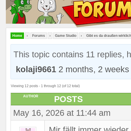
Home
›
Forums
›
Game Studio
›
Gibt es da draußen wirklic
This topic contains 11 replies,
kolaji9661
2 months, 2 weeks
Viewing 12 posts - 1 through 12 (of 12 total)
AUTHOR
POSTS
May 16, 2026 at 11:44 am
Mir fällt immer wieder