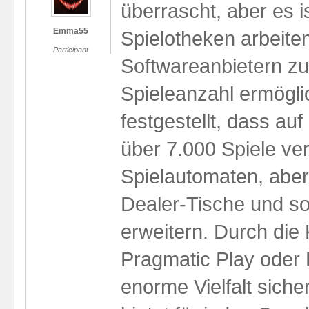
überrascht, aber es i
Emma55
Spielotheken arbeite
Participant
Softwareanbietern z
Spieleanzahl ermöglic
festgestellt, dass au
über 7.000 Spiele ve
Spielautomaten, aber
Dealer-Tische und sog
erweitern. Durch die
Pragmatic Play oder 
enorme Vielfalt sicher