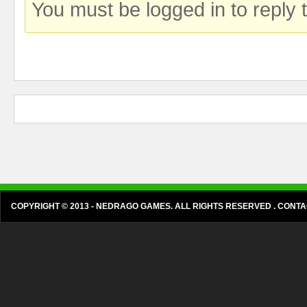
You must be logged in to reply t
COPYRIGHT © 2013 - NEDRAGO GAMES. ALL RIGHTS RESERVED . CON