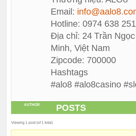
Email:
info@aalo8.co
Hotline: 0974 638 251
Địa chỉ: 24 Trần Ngọ
Minh, Việt Nam
Zipcode: 700000
Hashtags
#alo8 #alo8casino #s
AUTHOR
POSTS
Viewing 1 post (of 1 total)