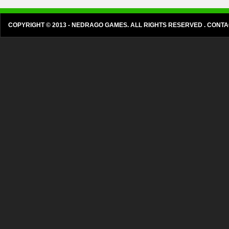
COPYRIGHT © 2013 - NEDRAGO GAMES. ALL RIGHTS RESERVED . CON