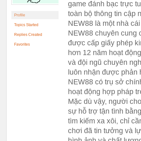
game đánh bạc trực tu
toàn bộ thông tin cập
Profile
NEW88 là một nhà cái 
Topics Started
NEW88 chuyên cung cấ
Replies Created
được cấp giấy phép k
Favorites
hơn 12 năm hoạt động
và đội ngũ chuyên ngh
luôn nhận được phản hồ
NEW88 có trụ sở chín
hoạt động hợp pháp tr
Mặc dù vậy, người chơ
sự hỗ trợ tận tình bằ
tìm kiếm xa xôi, chỉ c
chơi đã tin tưởng và 
hình ảnh và chất lượng